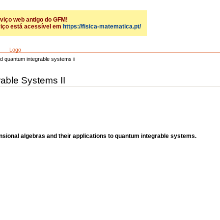
rviço web antigo do GFM!
iço está acessível em
https://fisica-matematica.pt/
Logo
nd quantum integrable systems ii
rable Systems II
nsional algebras and their applications to quantum integrable systems.