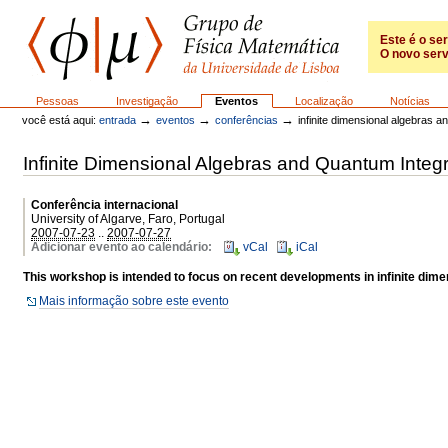
Ir
para
o
Este é o se
O novo serv
conteúdo.
|
Ir
GFM
Secções
Pessoas
Investigação
Eventos
Localização
Notícias
para
→
→
→
a
você está aqui:
entrada
eventos
conferências
infinite dimensional algebras a
navegação
Infinite Dimensional Algebras and Quantum Integ
Conferência internacional
University of Algarve, Faro, Portugal
2007-07-23
..
2007-07-27
Adicionar evento ao calendário
:
vCal
iCal
This workshop is intended to focus on recent developments in infinite dime
Mais informação sobre este evento