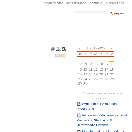
mapa do sítio
acessibilidade
contacto
autenticação
pesquisar
pesquisa avançada
Acções
Agosto 2026
do
«
»
Do
2ª
3ª
4ª
5ª
6ª
Sá
Documento
1
2
3
4
5
6
7
8
9
10
11
12
13
14
15
16
17
18
19
20
21
22
23
24
25
26
27
28
29
30
31
Conferências anteriores em
destaque
Symmetries in Quantum
Physics 2017
Advances in Mathematical Fluid
Mechanics, Stochastic &
Deterministic Methods
Quantum Integrable Systems