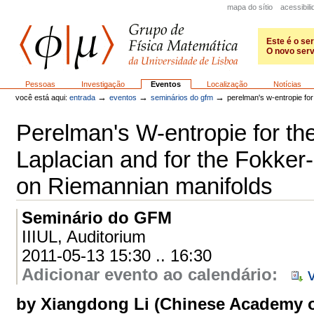
Ir
mapa do sítio
acessibil
para
o
conteúdo.
Este é o se
|
O novo serv
Ir
para
GFM
a
Secções
Pessoas
Investigação
Eventos
Localização
Notícias
navegação
→
→
→
você está aqui:
entrada
eventos
seminários do gfm
perelman's w-entropie for
Perelman's W-entropie for th
Laplacian and for the Fokker
on Riemannian manifolds
Seminário do GFM
IIIUL, Auditorium
2011-05-13 15:30 .. 16:30
Adicionar evento ao calendário
:
by Xiangdong Li (Chinese Academy o